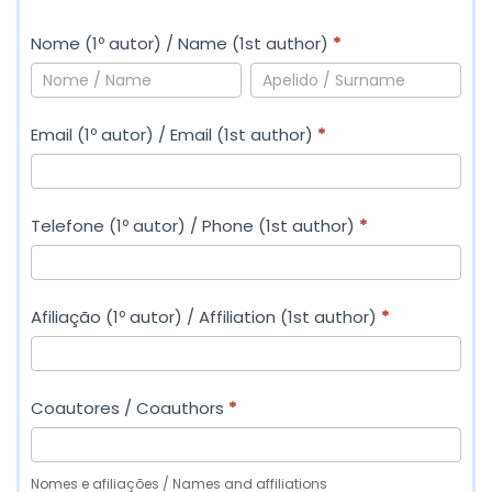
u
n
Nome (1º autor) / Name (1st author)
*
i
N
N
ã
o
o
o
Email (1º autor) / Email (1st author)
*
m
m
A
e
e
P
(
(
T
Telefone (1º autor) / Phone (1st author)
*
1
1
H
º
º
-
a
a
S
Afiliação (1º autor) / Affiliation (1st author)
*
u
u
u
t
t
b
o
o
m
Coautores / Coauthors
*
r
r
i
)
)
s
/
/
Nomes e afiliações / Names and affiliations