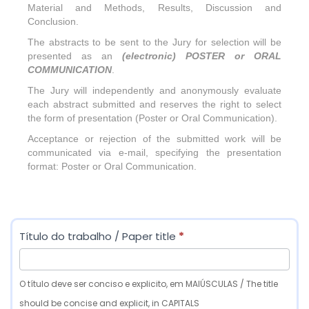
Material and Methods, Results, Discussion and
Conclusion.
The abstracts to be sent to the Jury for selection will be
presented as an
(electronic) POSTER or ORAL
COMMUNICATION
.
The Jury will independently and anonymously evaluate
each abstract submitted and reserves the right to select
the form of presentation (Poster or Oral Communication).
Acceptance or rejection of the submitted work will be
communicated via e-mail, specifying the presentation
format: Poster or Oral Communication.
3
Título do trabalho / Paper title
*
ª
R
O título deve ser conciso e explicito, em MAIÚSCULAS / The title
e
should be concise and explicit, in CAPITALS