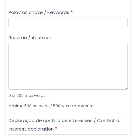
s
N
N
ã
Palavras chave / Keywords
*
a
a
o
m
m
t
e
e
r
Resumo / Abstract
(
(
a
1
1
b
s
s
a
t
t
l
a
a
h
u
u
o
t
t
s
0
of 500 max words
h
h
o
Máximo 500 palavras / 500 words maximum
o
r
r
Declaração de conflito de interesses / Conflict of
)
)
interest declaration
*