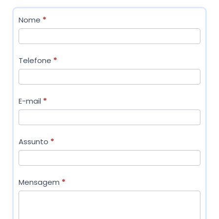
C
Nome
*
o
n
Telefone
*
t
a
c
E-mail
*
t
o
s
Assunto
*
Mensagem
*