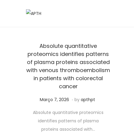
Absolute quantitative
proteomics identifies patterns
of plasma proteins associated
with venous thromboembolism
in patients with colorectal
cancer
.
Posted on
J
Março 7, 2026
by
apthpt
u
Absolute quantitative proteomics
n
identifies patterns of plasma
h
proteins associated with…
o