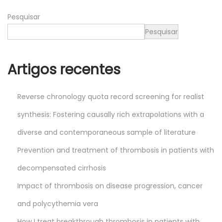
2
Pesquisar
6
Pesquisar
Artigos recentes
Reverse chronology quota record screening for realist
synthesis: Fostering causally rich extrapolations with a
diverse and contemporaneous sample of literature
Prevention and treatment of thrombosis in patients with
decompensated cirrhosis
Impact of thrombosis on disease progression, cancer
and polycythemia vera
How I treat breakthrough thrombosis in patients with