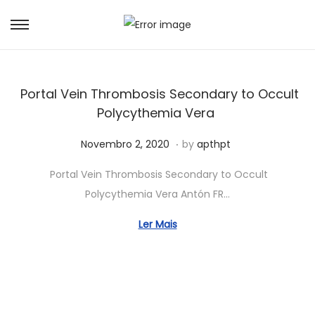
Portal Vein Thrombosis Secondary to Occult
Polycythemia Vera
.
Posted on
J
Novembro 2, 2020
by
apthpt
u
Portal Vein Thrombosis Secondary to Occult
n
Polycythemia Vera Antón FR…
h
o
Ler Mais
5
,
2
0