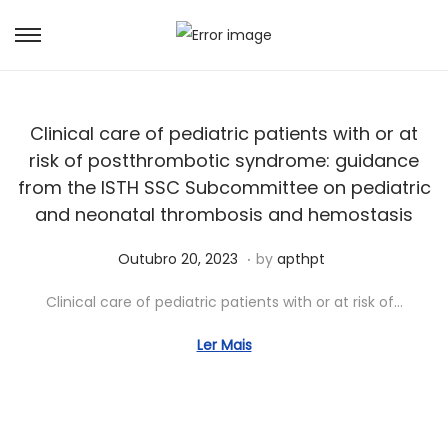
Clinical care of pediatric patients with or at
risk of postthrombotic syndrome: guidance
from the ISTH SSC Subcommittee on pediatric
and neonatal thrombosis and hemostasis
.
Posted on
J
Outubro 20, 2023
by
apthpt
u
Clinical care of pediatric patients with or at risk of…
n
h
Ler Mais
o
5
,