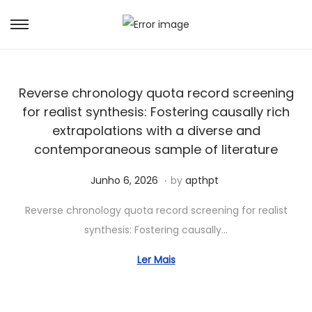
Reverse chronology quota record screening
for realist synthesis: Fostering causally rich
extrapolations with a diverse and
contemporaneous sample of literature
.
Posted on
J
Junho 6, 2026
by
apthpt
u
Reverse chronology quota record screening for realist
n
synthesis: Fostering causally…
h
o
Ler Mais
6
,