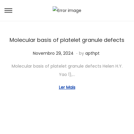
Molecular basis of platelet granule defects
.
Posted on
J
Novembro 29, 2024
by
apthpt
u
Molecular basis of platelet granule defects Helen H.Y.
n
Yao 1),…
h
o
Ler Mais
5
,
2
0
2