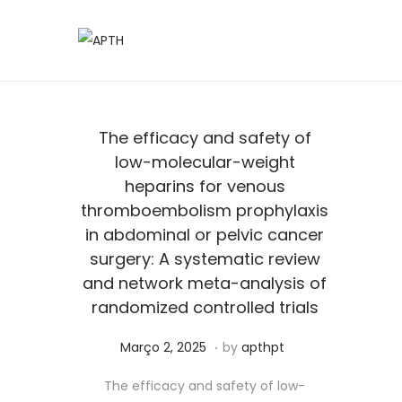
The efficacy and safety of
low-molecular-weight
heparins for venous
thromboembolism prophylaxis
in abdominal or pelvic cancer
surgery: A systematic review
and network meta-analysis of
randomized controlled trials
.
Posted on
J
Março 2, 2025
by
apthpt
u
The efficacy and safety of low-
n