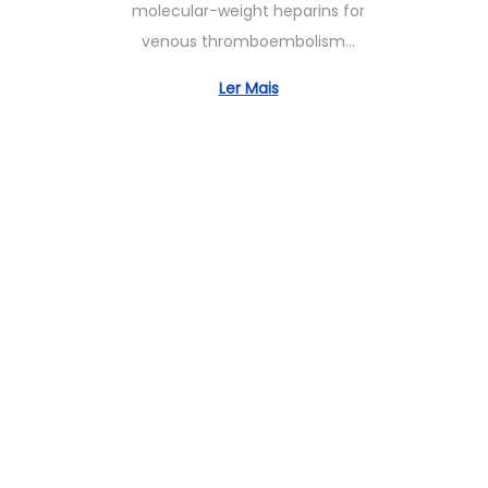
molecular-weight heparins for
h
venous thromboembolism…
o
2
Ler Mais
,
2
0
2
5