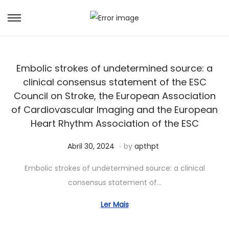
Embolic strokes of undetermined source: a
clinical consensus statement of the ESC
Council on Stroke, the European Association
of Cardiovascular Imaging and the European
Heart Rhythm Association of the ESC
.
Posted on
M
Abril 30, 2024
by
apthpt
a
Embolic strokes of undetermined source: a clinical
i
consensus statement of…
o
1
Ler Mais
5