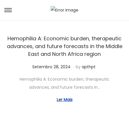
Hemophilia A: Economic burden, therapeutic
advances, and future forecasts in the Middle
East and North Africa region
.
Posted on
A
Setembro 28, 2024
by
apthpt
b
Hemophilia A: Economic burden, therapeutic
r
advances, and future forecasts in…
i
l
Ler Mais
1
3
,