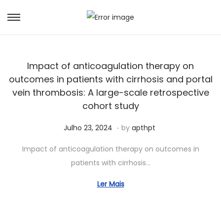
Impact of anticoagulation therapy on
outcomes in patients with cirrhosis and portal
vein thrombosis: A large-scale retrospective
cohort study
.
Posted on
S
Julho 23, 2024
by
apthpt
e
Impact of anticoagulation therapy on outcomes in
t
patients with cirrhosis…
e
m
Ler Mais
b
r