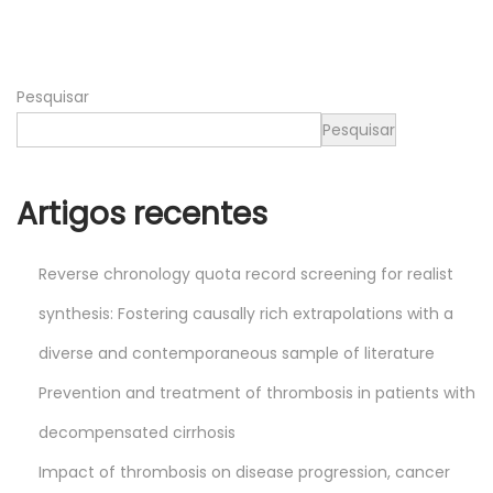
o
1
9
Pesquisar
,
2
Pesquisar
0
2
Artigos recentes
4
Reverse chronology quota record screening for realist
synthesis: Fostering causally rich extrapolations with a
diverse and contemporaneous sample of literature
Prevention and treatment of thrombosis in patients with
decompensated cirrhosis
Impact of thrombosis on disease progression, cancer