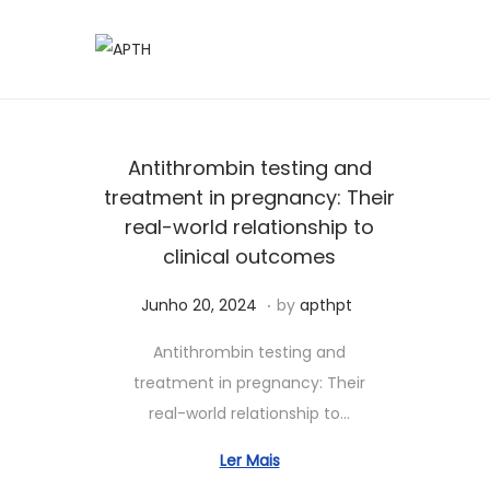
Antithrombin testing and
treatment in pregnancy: Their
real-world relationship to
clinical outcomes
.
Posted on
S
Junho 20, 2024
by
apthpt
e
Antithrombin testing and
t
treatment in pregnancy: Their
e
real-world relationship to…
m
b
Ler Mais
r