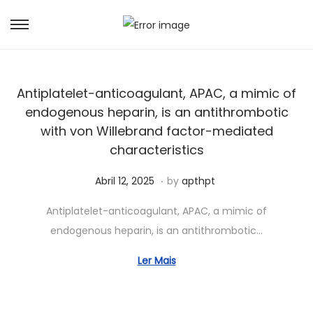
S
S
k
k
i
i
Antiplatelet-anticoagulant, APAC, a mimic of
p
p
endogenous heparin, is an antithrombotic
t
t
with von Willebrand factor-mediated
o
o
characteristics
n
c
a
o
.
P
J
Abril 12, 2025
by
apthpt
v
n
o
u
i
t
Antiplatelet-anticoagulant, APAC, a mimic of
s
n
g
e
endogenous heparin, is an antithrombotic…
t
h
a
n
e
o
Ler Mais
t
t
d
6
i
o
,
o