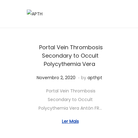
Portal Vein Thrombosis
Secondary to Occult
Polycythemia Vera
.
Posted on
J
Novembro 2, 2020
by
apthpt
u
Portal Vein Thrombosis
n
Secondary to Occult
h
Polycythemia Vera Antón FR…
o
5
Ler Mais
,
2