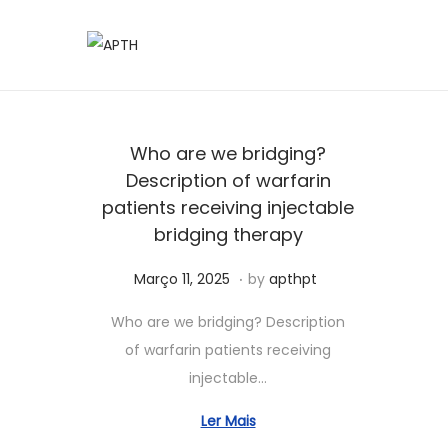
Who are we bridging?
Description of warfarin
patients receiving injectable
bridging therapy
.
Posted on
J
Março 11, 2025
by
apthpt
u
Who are we bridging? Description
n
of warfarin patients receiving
h
injectable…
o
3
Ler Mais
,