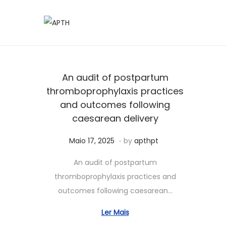
An audit of postpartum
thromboprophylaxis practices
and outcomes following
caesarean delivery
.
Posted on
A
Maio 17, 2025
by
apthpt
g
An audit of postpartum
o
thromboprophylaxis practices and
s
outcomes following caesarean…
t
o
Ler Mais
1