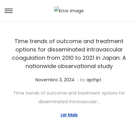
Time trends of outcome and treatment
options for disseminated intravascular
coagulation from 2010 to 2021 in Japan: A
nationwide observational study
.
Posted on
A
Novembro 3, 2024
by
apthpt
b
Time trends of outcome and treatment options for
r
disseminated intravascular…
i
l
Ler Mais
1
4