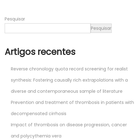
1
9
Pesquisar
,
2
Pesquisar
0
2
Artigos recentes
4
Reverse chronology quota record screening for realist
synthesis: Fostering causally rich extrapolations with a
diverse and contemporaneous sample of literature
Prevention and treatment of thrombosis in patients with
decompensated cirrhosis
Impact of thrombosis on disease progression, cancer
and polycythemia vera