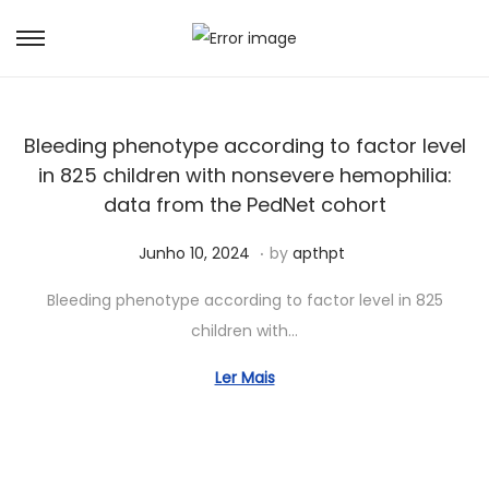
Bleeding phenotype according to factor level
in 825 children with nonsevere hemophilia:
data from the PedNet cohort
.
Posted on
S
Junho 10, 2024
by
apthpt
e
Bleeding phenotype according to factor level in 825
t
children with…
e
m
Ler Mais
b
r
o