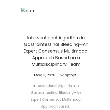
Interventional Algorithm in
Gastrointestinal Bleeding—An
Expert Consensus Multimodal
Approach Based on a
Multidisciplinary Team
.
Posted on
J
Maio 11, 2020
by
apthpt
u
Interventional Algorithm in
n
Gastrointestinal Bleeding—An
h
Expert Consensus Multimodal
o
Approach Based…
5