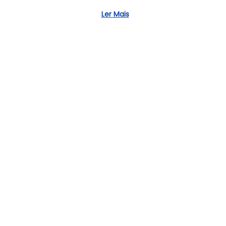
,
Ler Mais
2
0
2
6