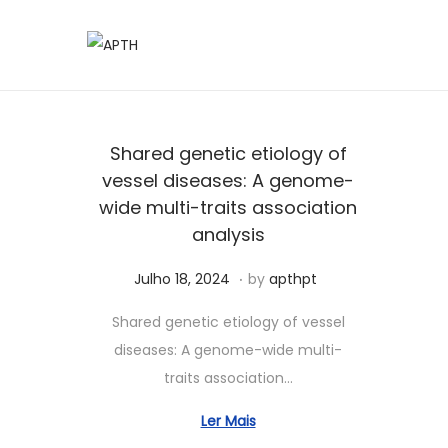
Shared genetic etiology of
vessel diseases: A genome-
wide multi-traits association
analysis
.
Posted on
S
Julho 18, 2024
by
apthpt
e
Shared genetic etiology of vessel
t
diseases: A genome-wide multi-
e
traits association…
m
b
Ler Mais
r