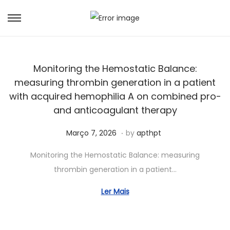
Monitoring the Hemostatic Balance:
measuring thrombin generation in a patient
with acquired hemophilia A on combined pro-
and anticoagulant therapy
.
Posted on
J
Março 7, 2026
by
apthpt
u
Monitoring the Hemostatic Balance: measuring
n
thrombin generation in a patient…
h
o
Ler Mais
7
,