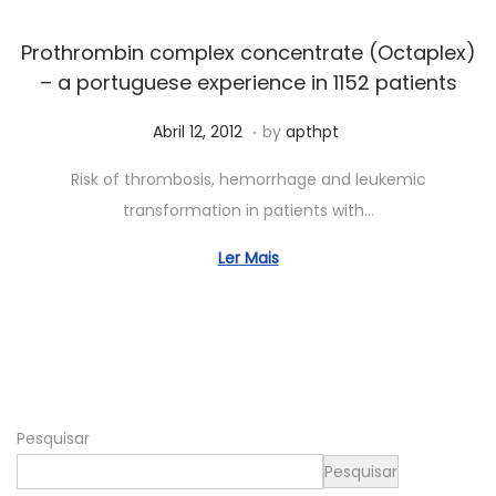
2
0
Prothrombin complex concentrate (Octaplex)
2
– a portuguese experience in 1152 patients
6
.
Posted on
M
Abril 12, 2012
by
apthpt
a
Risk of thrombosis, hemorrhage and leukemic
i
transformation in patients with…
o
8
Ler Mais
,
2
0
2
4
Pesquisar
Pesquisar