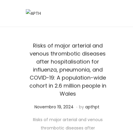
Risks of major arterial and
venous thrombotic diseases
after hospitalisation for
influenza, pneumonia, and
COVID-19: A population-wide
cohort in 2.6 million people in
Wales
.
Posted on
J
Novembro 19, 2024
by
apthpt
u
Risks of major arterial and venous
n
thrombotic diseases after
h