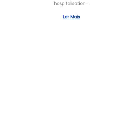
hospitalisation…
o
3
Ler Mais
,
2
0
2
5