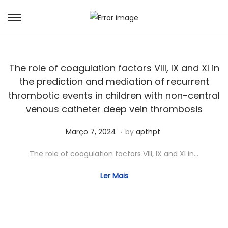
The role of coagulation factors VIII, IX and XI in
the prediction and mediation of recurrent
thrombotic events in children with non-central
venous catheter deep vein thrombosis
.
Posted on
A
Março 7, 2024
by
apthpt
b
The role of coagulation factors VIII, IX and XI in…
r
i
Ler Mais
l
2
3