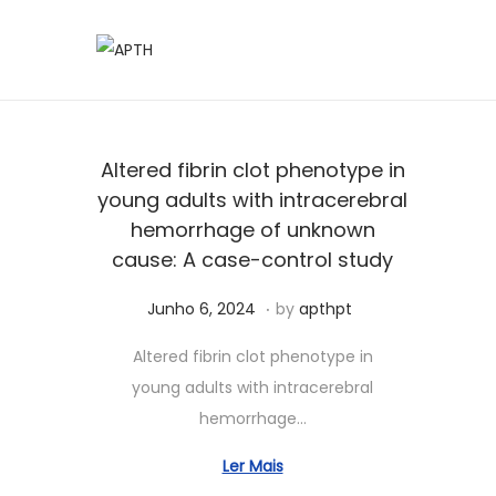
Altered fibrin clot phenotype in
young adults with intracerebral
hemorrhage of unknown
cause: A case-control study
.
Posted on
S
Junho 6, 2024
by
apthpt
e
Altered fibrin clot phenotype in
t
young adults with intracerebral
e
hemorrhage…
m
b
Ler Mais
r