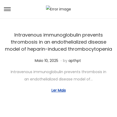
Intravenous immunoglobulin prevents
thrombosis in an endothelialized disease
model of heparin-induced thrombocytopenia
.
Posted on
J
Maio 10, 2025
by
apthpt
u
Intravenous immunoglobulin prevents thrombosis in
n
an endothelialized disease model of…
h
o
Ler Mais
1
5
,