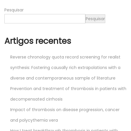
0
Pesquisar
2
5
Pesquisar
Artigos recentes
Reverse chronology quota record screening for realist
synthesis: Fostering causally rich extrapolations with a
diverse and contemporaneous sample of literature
Prevention and treatment of thrombosis in patients with
decompensated cirrhosis
Impact of thrombosis on disease progression, cancer
and polycythemia vera
How I treat breakthrough thrombosis in patients with