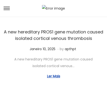
A new hereditary PROS1 gene mutation caused
isolated cortical venous thrombosis
.
Posted on
A
Janeiro 10, 2025
by
apthpt
b
A new hereditary PROS1 gene mutation caused
r
isolated cortical venous…
i
l
Ler Mais
1
1
,
2