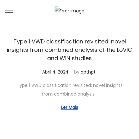
Type 1 VWD classification revisited: novel
insights from combined analysis of the LoVIC
and WiN studies
.
Posted on
A
Abril 4, 2024
by
apthpt
b
Type 1 VWD classification revisited: novel insights
r
from combined analysis…
i
l
Ler Mais
2
3
,