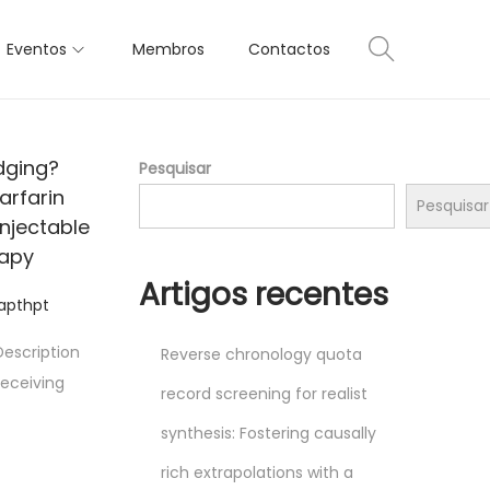
Eventos
Membros
Contactos
dging?
Pesquisar
arfarin
Pesquisar
injectable
rapy
Artigos recentes
apthpt
escription
Reverse chronology quota
receiving
record screening for realist
synthesis: Fostering causally
rich extrapolations with a