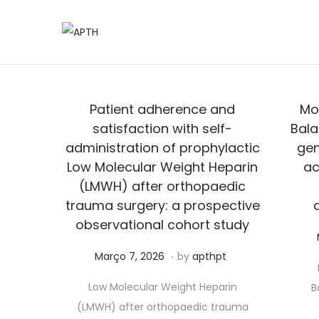
Patient adherence and
Mo
satisfaction with self-
Bala
administration of prophylactic
gen
Low Molecular Weight Heparin
ac
(LMWH) after orthopaedic
trauma surgery: a prospective
observational cohort study
.
Posted on
J
Março 7, 2026
by
apthpt
u
Low Molecular Weight Heparin
B
n
(LMWH) after orthopaedic trauma
h