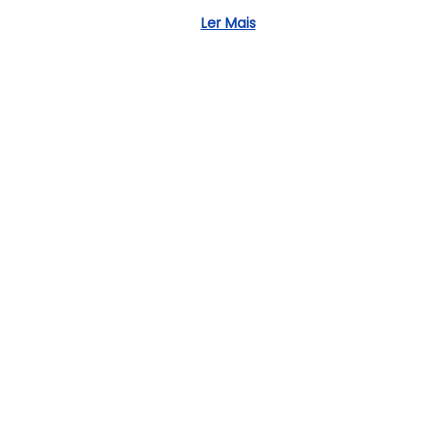
8
Ler Mais
,
2
0
2
5