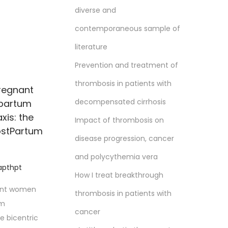
diverse and
contemporaneous sample of
literature
Prevention and treatment of
thrombosis in patients with
regnant
decompensated cirrhosis
partum
is: the
Impact of thrombosis on
ostPartum
disease progression, cancer
and polycythemia vera
apthpt
How I treat breakthrough
ant women
thrombosis in patients with
um
cancer
e bicentric