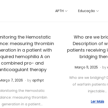
APTH
Educação
nitoring the Hemostatic
Who are we bri
nce: measuring thrombin
Description of w
eration in a patient with
patients receiving 
quired hemophilia A on
bridging the
combined pro- and
.
Posted on
J
Março 11, 2025
by
anticoagulant therapy
u
Who are we bridging? D
.
Posted on
J
Março 7, 2026
by
apthpt
n
of warfarin patients 
u
h
Monitoring the Hemostatic
injectable…
n
o
alance: measuring thrombin
h
3
Ler Mais
generation in a patient…
o
,