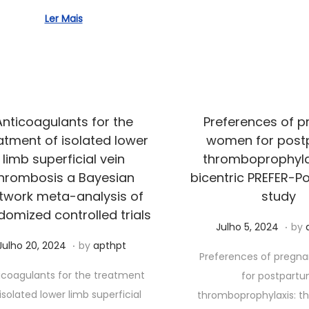
7
2
Ler Mais
,
0
2
2
0
5
2
6
Anticoagulants for the
Preferences of p
atment of isolated lower
women for post
limb superficial vein
thromboprophylax
hrombosis a Bayesian
bicentric PREFER-P
twork meta-analysis of
study
domized controlled trials
.
Posted on
S
Julho 5, 2024
by
.
Posted on
S
e
Julho 20, 2024
by
apthpt
Preferences of pregn
e
t
icoagulants for the treatment
for postpart
t
e
isolated lower limb superficial
thromboprophylaxis: th
e
m