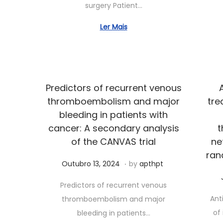
surgery Patient…
o
7
Ler Mais
,
2
0
2
Predictors of recurrent venous
6
thromboembolism and major
tre
bleeding in patients with
cancer: A secondary analysis
t
of the CANVAS trial
ne
ran
.
Posted on
M
Outubro 13, 2024
by
apthpt
a
Predictors of recurrent venous
i
Ant
thromboembolism and major
o
of 
bleeding in patients…
2