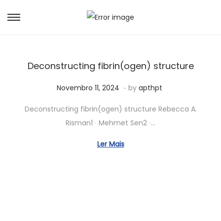
Deconstructing fibrin(ogen) structure
.
Posted on
M
Novembro 11, 2024
by
apthpt
a
Deconstructing fibrin(ogen) structure Rebecca A.
i
Risman1 ∙ Mehmet Sen2 ∙…
o
3
Ler Mais
0
,
2
0
2