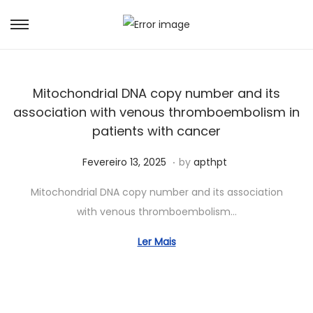
Mitochondrial DNA copy number and its
association with venous thromboembolism in
patients with cancer
.
Posted on
J
Fevereiro 13, 2025
by
apthpt
u
Mitochondrial DNA copy number and its association
n
with venous thromboembolism…
h
o
Ler Mais
1
5
,