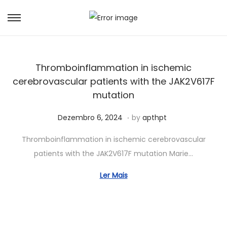
Thromboinflammation in ischemic
cerebrovascular patients with the JAK2V617F
mutation
.
Posted on
J
Dezembro 6, 2024
by
apthpt
u
Thromboinflammation in ischemic cerebrovascular
n
patients with the JAK2V617F mutation Marie…
h
o
Ler Mais
3
,
2