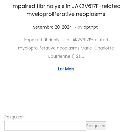
0
Impaired fibrinolysis in JAK2V617F-related
2
myeloproliferative neoplasms
5
.
Posted on
A
Setembro 28, 2024
by
apthpt
b
Impaired fibrinolysis in JAK2V617F-related
r
myeloproliferative neoplasms Marie-Charlotte
i
Bourrienne 1) 2),…
l
1
Ler Mais
3
,
2
0
2
Pesquisar
5
Pesquisar