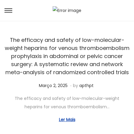
The efficacy and safety of low-molecular-
weight heparins for venous thromboembolism
prophylaxis in abdominal or pelvic cancer
surgery: A systematic review and network
meta-analysis of randomized controlled trials
.
Posted on
J
Março 2, 2025
by
apthpt
u
The efficacy and safety of low-molecular-weight
n
heparins for venous thromboembolism…
h
o
Ler Mais
2