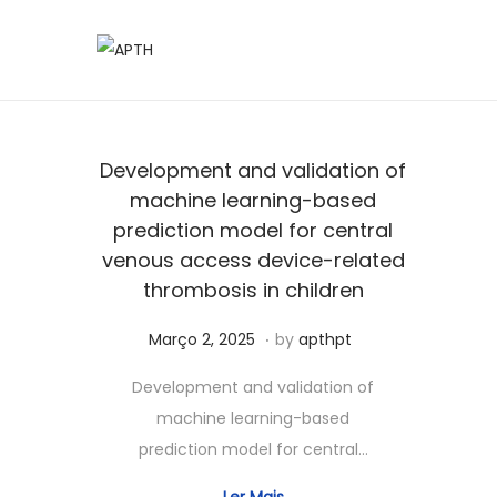
Development and validation of
machine learning-based
prediction model for central
venous access device-related
thrombosis in children
.
Posted on
J
Março 2, 2025
by
apthpt
u
Development and validation of
n
machine learning-based
h
prediction model for central…
o
3