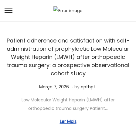
Patient adherence and satisfaction with self-
administration of prophylactic Low Molecular
Weight Heparin (LMWH) after orthopaedic
trauma surgery: a prospective observational
cohort study
.
Posted on
J
Março 7, 2026
by
apthpt
u
Low Molecular Weight Heparin (LMWH) after
n
orthopaedic trauma surgery Patient…
h
o
Ler Mais
7