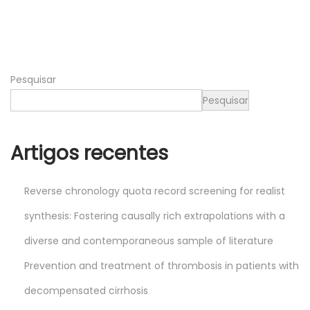
3
,
2
0
Pesquisar
2
5
Pesquisar
Artigos recentes
Reverse chronology quota record screening for realist
synthesis: Fostering causally rich extrapolations with a
diverse and contemporaneous sample of literature
Prevention and treatment of thrombosis in patients with
decompensated cirrhosis