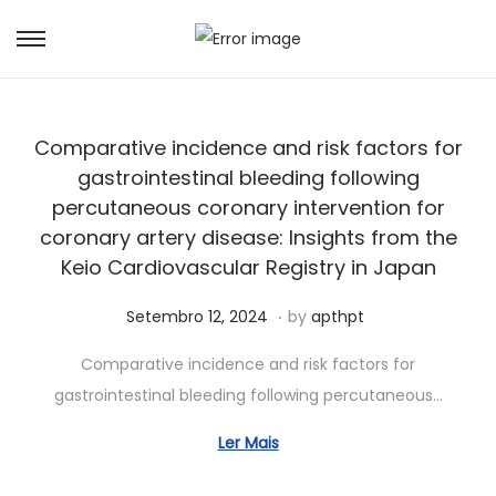
Comparative incidence and risk factors for
gastrointestinal bleeding following
percutaneous coronary intervention for
coronary artery disease: Insights from the
Keio Cardiovascular Registry in Japan
.
Posted on
A
Setembro 12, 2024
by
apthpt
b
Comparative incidence and risk factors for
r
gastrointestinal bleeding following percutaneous…
i
l
Ler Mais
1