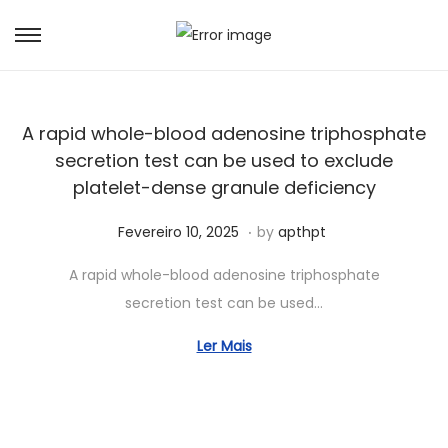
A rapid whole-blood adenosine triphosphate
secretion test can be used to exclude
platelet-dense granule deficiency
.
Posted on
J
Fevereiro 10, 2025
by
apthpt
u
A rapid whole-blood adenosine triphosphate
n
secretion test can be used…
h
o
Ler Mais
1
5
,