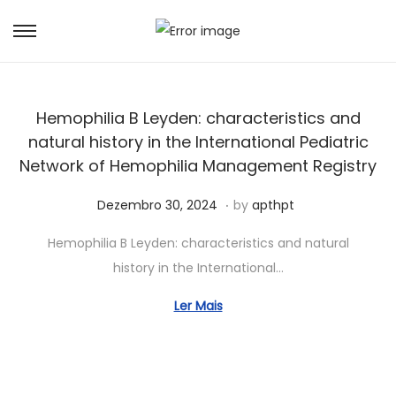
Hemophilia B Leyden: characteristics and
natural history in the International Pediatric
Network of Hemophilia Management Registry
.
Posted on
J
Dezembro 30, 2024
by
apthpt
u
Hemophilia B Leyden: characteristics and natural
n
history in the International…
h
o
Ler Mais
5
,
2