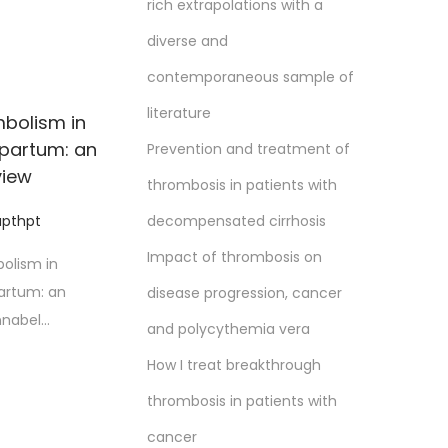
rich extrapolations with a
diverse and
contemporaneous sample of
literature
bolism in
partum: an
Prevention and treatment of
view
thrombosis in patients with
apthpt
decompensated cirrhosis
Impact of thrombosis on
olism in
artum: an
disease progression, cancer
Annabel…
and polycythemia vera
How I treat breakthrough
thrombosis in patients with
cancer