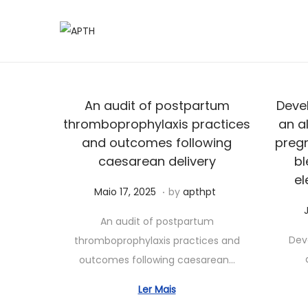
An audit of postpartum
Deve
thromboprophylaxis practices
an a
and outcomes following
preg
caesarean delivery
bl
el
.
Posted on
A
Maio 17, 2025
by
apthpt
g
An audit of postpartum
o
Dev
thromboprophylaxis practices and
s
outcomes following caesarean…
t
o
Ler Mais
1