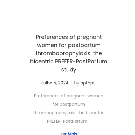
0
,
2
0
Preferences of pregnant
2
women for postpartum
5
thromboprophylaxis: the
bicentric PREFER-PostPartum
study
.
Posted on
S
Julho 5, 2024
by
apthpt
e
Preferences of pregnant women
t
for postpartum
e
thromboprophylaxis: the bicentric
m
PREFER-PostPartum…
b
r
Ler Mais