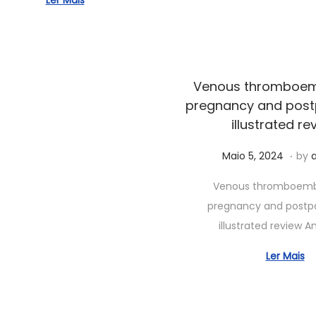
Ler Mais
1
2
,
0
2
2
0
5
Venous thromboem
2
pregnancy and post
5
illustrated re
.
Posted on
J
Maio 5, 2024
by
u
Venous thromboemb
n
pregnancy and postp
h
illustrated review 
o
5
Ler Mais
,
2
0