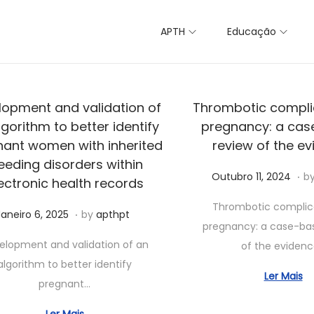
APTH
Educação
lopment and validation of
Thrombotic complic
lgorithm to better identify
pregnancy: a ca
nant women with inherited
review of the e
eeding disorders within
.
Posted on
A
Outubro 11, 2024
b
ectronic health records
b
Thrombotic complica
.
Posted on
A
Janeiro 6, 2025
by
apthpt
r
pregnancy: a case-ba
b
i
elopment and validation of an
of the eviden
r
l
algorithm to better identify
i
1
Ler Mais
pregnant…
l
3
1
,