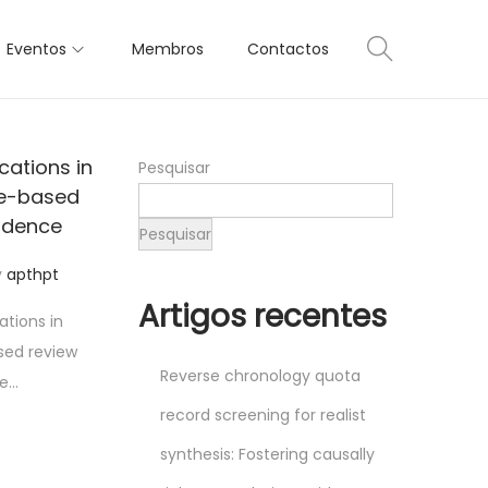
Eventos
Membros
Contactos
ations in
Pesquisar
se-based
vidence
Pesquisar
y
apthpt
Artigos recentes
tions in
sed review
Reverse chronology quota
ce…
record screening for realist
synthesis: Fostering causally