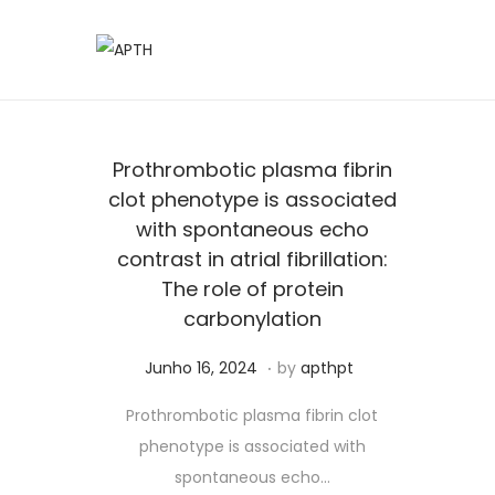
Prothrombotic plasma fibrin
clot phenotype is associated
with spontaneous echo
contrast in atrial fibrillation:
The role of protein
carbonylation
.
Posted on
S
Junho 16, 2024
by
apthpt
e
Prothrombotic plasma fibrin clot
t
phenotype is associated with
e
spontaneous echo…
m