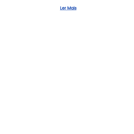
b
Ler Mais
r
o
1
9
,
2
0
2
4