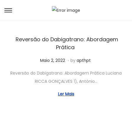
Reversão do Dabigatrano: Abordagem
Prática
.
Posted on
M
Maio 2, 2022
by
apthpt
a
Reversão do Dabigatrano: Abordagem Prática Luciana
i
RICCA GONÇALVES 1), António…
o
2
Ler Mais
1
,
2
0