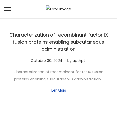
Characterization of recombinant factor IX
fusion proteins enabling subcutaneous
administration
.
Posted on
M
Outubro 30, 2024
by
apthpt
a
Characterization of recombinant factor IX fusion
i
proteins enabling subcutaneous administration…
o
3
Ler Mais
0
,
2