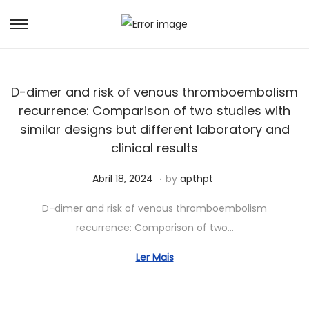
D-dimer and risk of venous thromboembolism
recurrence: Comparison of two studies with
similar designs but different laboratory and
clinical results
.
Posted on
M
Abril 18, 2024
by
apthpt
a
D-dimer and risk of venous thromboembolism
i
recurrence: Comparison of two…
o
8
Ler Mais
,
2