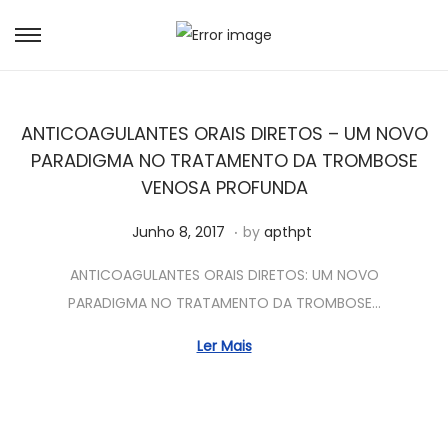
ANTICOAGULANTES ORAIS DIRETOS – UM NOVO
PARADIGMA NO TRATAMENTO DA TROMBOSE
VENOSA PROFUNDA
.
Posted on
J
Junho 8, 2017
by
apthpt
u
ANTICOAGULANTES ORAIS DIRETOS: UM NOVO
n
PARADIGMA NO TRATAMENTO DA TROMBOSE…
h
o
Ler Mais
5
,
2