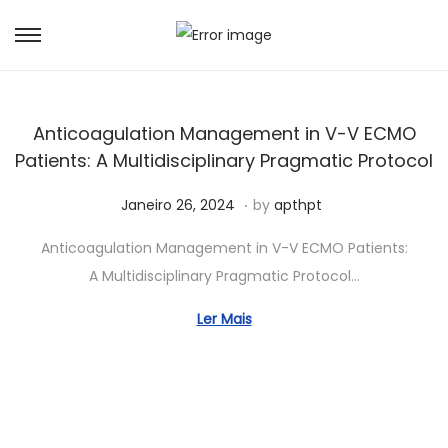
Anticoagulation Management in V-V ECMO
Patients: A Multidisciplinary Pragmatic Protocol
.
Posted on
M
Janeiro 26, 2024
by
apthpt
a
Anticoagulation Management in V-V ECMO Patients:
i
A Multidisciplinary Pragmatic Protocol…
o
8
Ler Mais
,
2
0
2