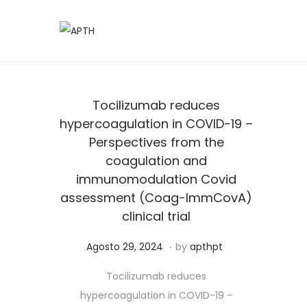
Tocilizumab reduces
hypercoagulation in COVID-19 –
Perspectives from the
coagulation and
immunomodulation Covid
assessment (Coag-ImmCovA)
clinical trial
.
Posted on
S
Agosto 29, 2024
by
apthpt
e
Tocilizumab reduces
t
hypercoagulation in COVID-19 –
e