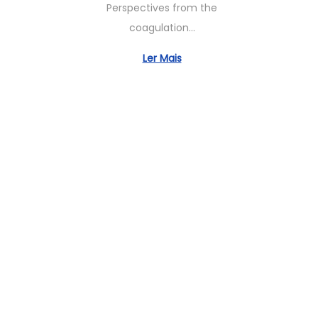
Perspectives from the
m
coagulation…
b
r
Ler Mais
o
2
6
,
2
0
2
4