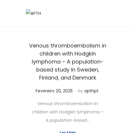
Venous thromboembolism in
children with Hodgkin
lymphoma – A population-
based study in Sweden,
Finland, and Denmark
.
Posted on
J
Fevereiro 20, 2025
by
apthpt
u
Venous thromboembolism in
n
children with Hodgkin lymphoma –
h
A population-based…
o
6