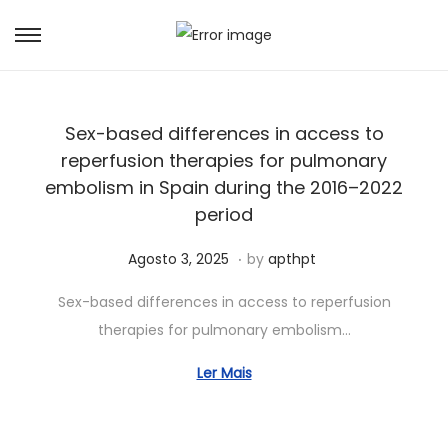
Sex-based differences in access to
reperfusion therapies for pulmonary
embolism in Spain during the 2016–2022
period
.
Posted on
A
Agosto 3, 2025
by
apthpt
g
Sex-based differences in access to reperfusion
o
therapies for pulmonary embolism…
s
t
Ler Mais
o
1