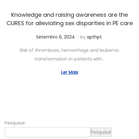
0
,
Knowledge and raising awareness are the
2
CURES for alleviating sex disparities in PE care
0
.
Posted on
2
A
Setembro 6, 2024
by
apthpt
5
b
Risk of thrombosis, hemorrhage and leukemic
r
transformation in patients with…
i
l
Ler Mais
1
1
,
2
0
Pesquisar
2
5
Pesquisar